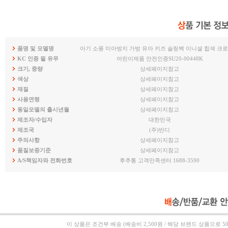
품명 및 모델명
아기 소풍 미아방지 가방 유아 키즈 슬링백 이니셜 힙색 크
KC 인증 필 유무
어린이제품 안전인증SU20-00448K
크기, 중량
상세페이지참고
색상
상세페이지참고
재질
상세페이지참고
사용연령
상세페이지참고
동일모델의 출시년월
상세페이지참고
제조자/수입자
대한민국
제조국
(주)반디
주의사항
상세페이지참고
품질보증기준
상세페이지참고
A/S책임자와 전화번호
후추통 고객만족센터 1688-3590
이 상품은
조건부 배송 (배송비 2,500원 / 해당 브랜드 상품으로 5