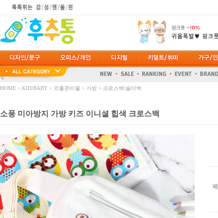
HOME
>
KID/BABY
>
외출준비물
>
가방
>
크로스백/숄더백
소풍 미아방지 가방 키즈 이니셜 힙색 크로스백