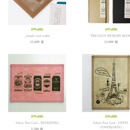
[PPnBB]
[PPnBB]
_simple card wallet
PRECIOUS MEMORY BOO
15,000 원
13,000 원
[PPnBB]
[PPnBB]
Fabric Post Card - BEER(PINK)
Fabric Post Card - EIFFEL
TOWER(GRAY)
2,500 원