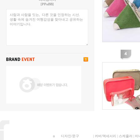
[PPnBB]
디자인/문구
|
커버/액세서리
|
스케줄러
|
미