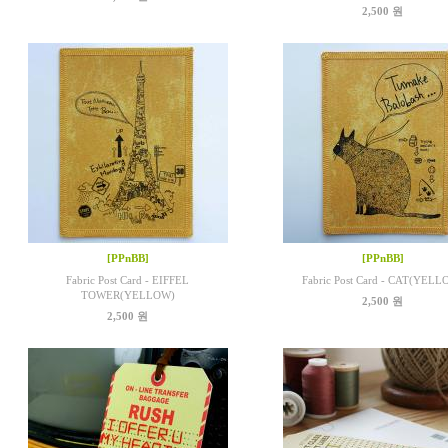
2,500 원
[PPnBB]
[PPnBB]
Fabric Post Card - EIFFEL
Fabric Post Card - CAT(YELL
TOWER(YELLOW)
2,500 원
2,500 원