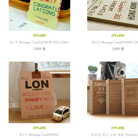
[PPnBB]
[PPnBB]
D.I.Y Message Card[LEMON YELLOW]
D.I.Y Message Card[WARM G
3,000 원
3,000 원
[PPnBB]
[PPnBB]
D.I.Y Message Card[PINK]
오프닝 미니 노트 세트 Opening 