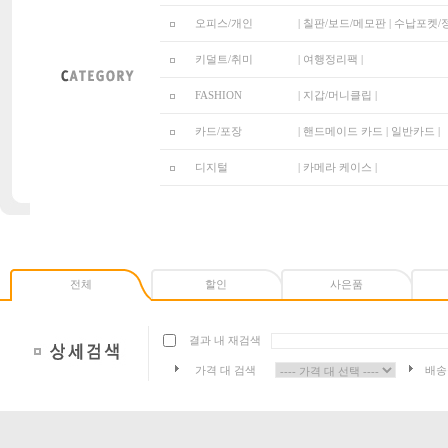
오피스/개인
|
칠판/보드/메모판
|
수납포켓/
키덜트/취미
|
여행정리팩
|
FASHION
|
지갑/머니클립
|
카드/포장
|
핸드메이드 카드
|
일반카드
|
디지털
|
카메라 케이스
|
전체
할인
사은품
결과 내 재검색
가격 대 검색
배송