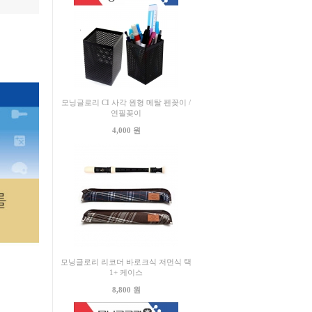
모닝글로리 CI 사각 원형 메탈 펜꽂이 /
연필꽂이
4,000 원
모닝글로리 리코더 바로크식 저먼식 택
1+ 케이스
8,800 원