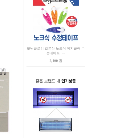
모닝글로리 일본산 노크식 이지클릭 수
정테이프 6m
2,400 원