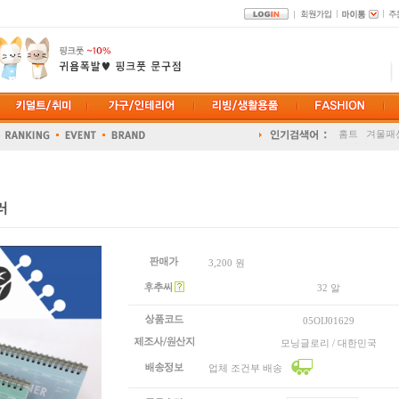
다꾸
DIY
홈트
겨울패
정리정돈
폰
러
3,200 원
32 알
05OIJ01629
모닝글로리 / 대한민국
업체 조건부 배송