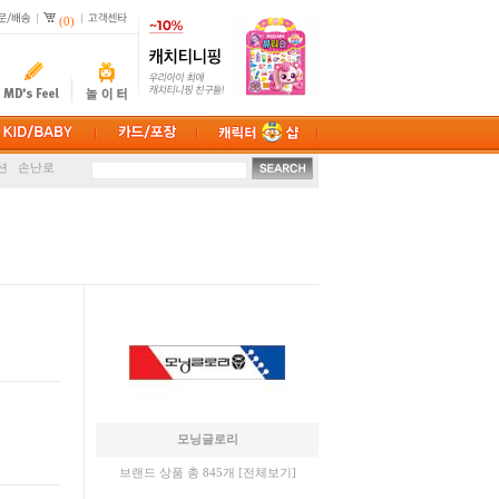
(0)
마스크
션
손난로
케이스
취미
모닝글로리
브랜드 상품 총 845개
[전체보기]