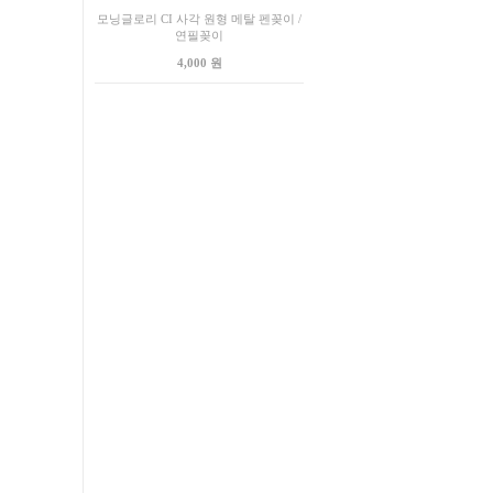
모닝글로리 CI 사각 원형 메탈 펜꽂이 /
연필꽂이
4,000 원