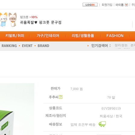
홈트
겨울패
정리정돈
폰
다꾸
DIY
7,000 원
70 알
01VDF00119
틔움세상 / 한국
업체 조건부 배송