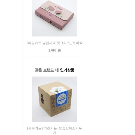
[리필키트]냥집사의 캣그라스_ 보리싹
2,000 원
[셰프가든] 키친가든_모둠쌈채소키우
기