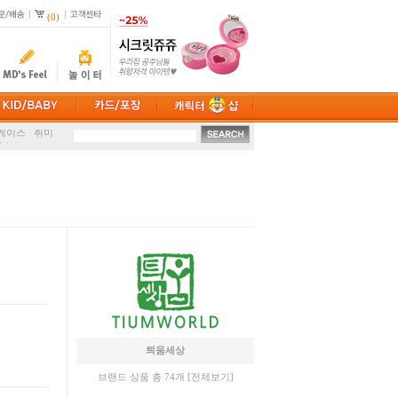
(0)
션
손난로
케이스
취미
마스크
틔움세상
브랜드 상품 총 74개
[전체보기]