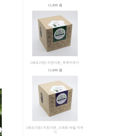
11,000 원
[셰프가든] 키친가든_부추키우기
11,000 원
[셰프가든] 키친가든_스위트 바질 키우
기