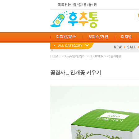
HOME
>
가구/인테리어
>
FLOWER
>
식물/화분
꽃집사 _ 안개꽃 키우기