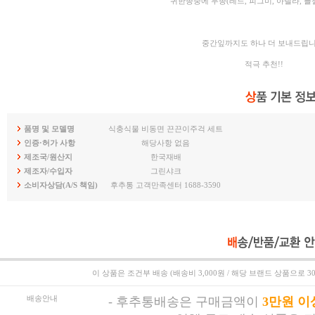
귀한종중에 두종(레드, 피그미, 아델라, 플
중간잎까지도 하나 더 보내드립니
적극 추천!!
품명 및 모델명
식충식물 비동면 끈끈이주걱 세트
인증·허가 사항
해당사항 없음
제조국/원산지
한국재배
제조자/수입자
그린샤크
소비자상담(A/S 책임)
후추통 고객만족센터 1688-3590
이 상품은
조건부 배송 (배송비 3,000원 / 해당 브랜드 상품으로 3
배송안내
-
후추통배송은 구매금액이
3만원 이