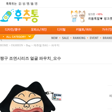
HOME
>
FASHION
>
Bag
>
캐쥬얼 BAG
>
파우치
짱구 조연시리즈 얼굴 파우치_오수